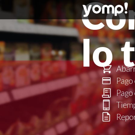
Co
lo 
Abarr
Pago 
Pago 
Tiemp
Repo