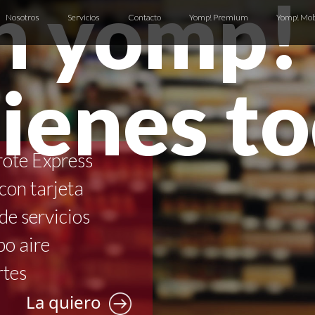
n yomp!
Nosotros
Servicios
Contacto
Yomp! Premium
Yomp! Mob
tienes t
ote Express
con tarjeta
de servicios
o aire
rtes
La quiero